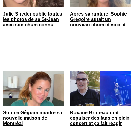
Julie Snyder publie toutes
Après sa rupture, Sophie
les photos de sa St-Jean
Grégoire aurait un
avec son chum connu
nouveau chum et voici de
qui il s’agit
Sophie Gégoire montre sa
Roxane Bruneau doit
nouvelle maison de
expulser des fans en plein
Montréal
concert et ça fait réagir