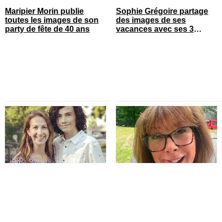
Maripier Morin publie
Sophie Grégoire partage
toutes les images de son
des images de ses
party de fête de 40 ans
vacances avec ses 3
enfants
Le nouveau chum de
Chantal Lacroix partage
Mélanie Maynard est venu
une photo de ses jambes
le surprendre en direct
et ça fait réagir
pour ses 50 ans
You can close this ad in 5 seconds