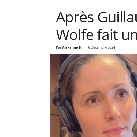
Après Guill
Wolfe fait u
Par
Alexanne H.
-
16 Décembre 2024