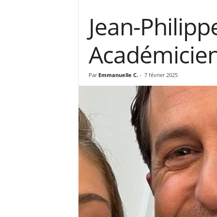
Jean-Philipp
Académicien
Par
Emmanuelle C.
-
7 février 2025