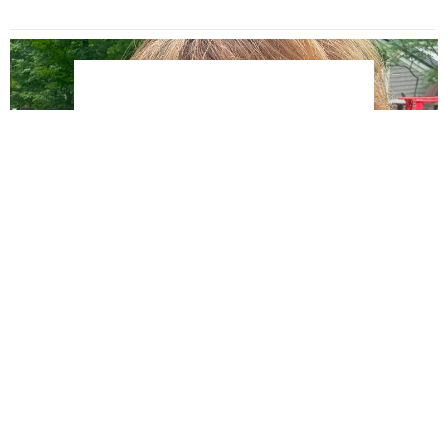
You can close this ad in 5 seconds
Chantal Lacroix partage une photo de ses jambes et ça
fait réagir