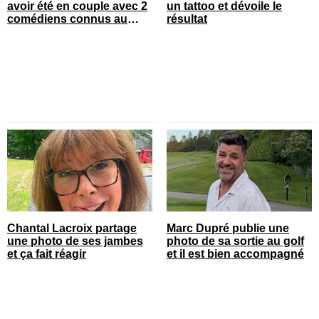
avoir été en couple avec 2
un tattoo et dévoile le
comédiens connus au
résultat
Québec
Chantal Lacroix partage
Marc Dupré publie une
une photo de ses jambes
photo de sa sortie au golf
et ça fait réagir
et il est bien accompagné