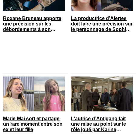
Roxane Bruneau apporte
La productrice d’Alertes
une précision sur les
doit faire une précision sur
débordements à son
le personnage de Sophie
spectacle
Prégent
Marie-Mai sort et partage
L’autrice d’Antigang fait
un rare moment entre son
une mise au point sur le
ex et leur fille
rôle joué par Karine
Gonthier-Hyndman dans la