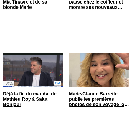
Mia Tinayre et de sa
passe chez le coiffeur et
blonde Marie
montre ses nouveaux
cheveux
Déjà la fin du mandat de
Marie-Claude Barrette
Mathieu Roy à Salut
publie les premières
Bonjour
photos de son voyage loin
du Québec