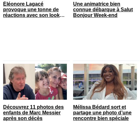
Éléonore Lagacé
Une animatrice bien
provoque une tonne de
connue débarque à Salut
réactions avec son look
Bonjour Week-end
court de festival
Découvrez 11 photos des
Mélissa Bédard sort et
enfants de Marc Messier
partage une photo d’une
après son décès
rencontre bien spéciale