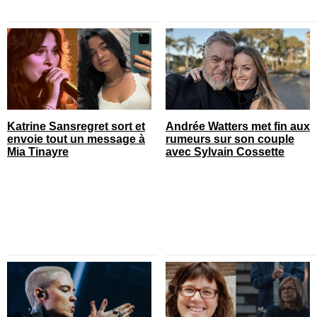
Katrine Sansregret sort et
Andrée Watters met fin aux
envoie tout un message à
rumeurs sur son couple
Mia Tinayre
avec Sylvain Cossette