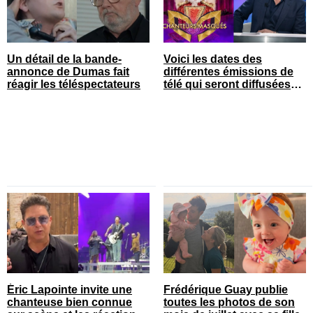
Un détail de la bande-
Voici les dates des
annonce de Dumas fait
différentes émissions de
réagir les téléspectateurs
télé qui seront diffusées
bientôt
Éric Lapointe invite une
Frédérique Guay publie
chanteuse bien connue
toutes les photos de son