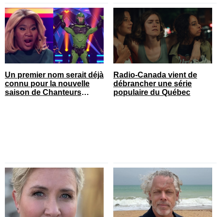
Un premier nom serait déjà
Radio-Canada vient de
connu pour la nouvelle
débrancher une série
saison de Chanteurs
populaire du Québec
masqués