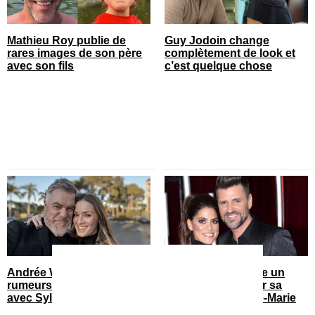
Mathieu Roy publie de
Guy Jodoin change
rares images de son père
complètement de look et
avec son fils
c’est quelque chose
Andrée Watters met fin aux
Marc Dupré dévoile un
rumeurs sur son couple
nouvel élément sur sa
avec Sylvain Cossette
rupture avec Anne-Marie