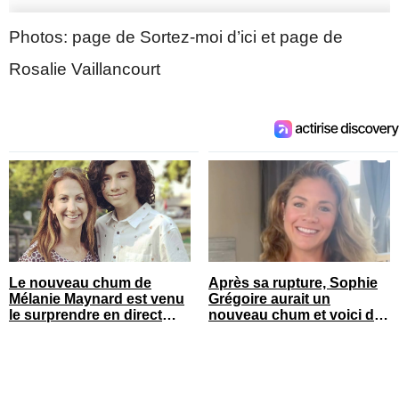
Photos: page de Sortez-moi d’ici et page de
Rosalie Vaillancourt
Le nouveau chum de
Après sa rupture, Sophie
Mélanie Maynard est venu
Grégoire aurait un
le surprendre en direct
nouveau chum et voici de
pour ses 50 ans
qui il s’agit