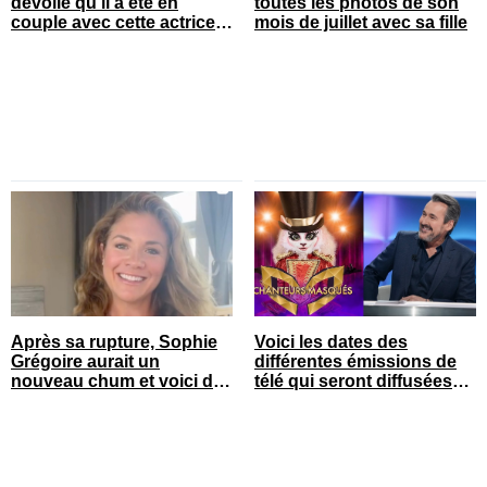
dévoile qu’il a été en
toutes les photos de son
couple avec cette actrice
mois de juillet avec sa fille
connue du Québec
Après sa rupture, Sophie
Voici les dates des
Grégoire aurait un
différentes émissions de
nouveau chum et voici de
télé qui seront diffusées
qui il s’agit
bientôt