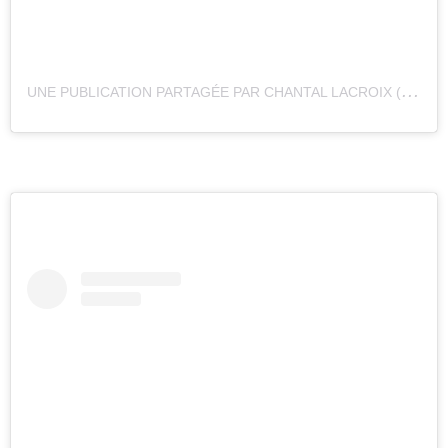
U
NE PUBLICATION PARTAGÉE PAR CHANTAL LACROIX (@CHANTALLACROIX65)