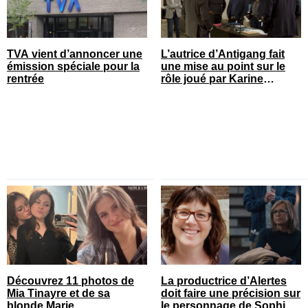
TVA vient d’annoncer une
L’autrice d’Antigang fait
émission spéciale pour la
une mise au point sur le
rentrée
rôle joué par Karine
Gonthier-Hyndman dans la
série
Découvrez 11 photos de
La productrice d’Alertes
Mia Tinayre et de sa
doit faire une précision sur
blonde Marie
le personnage de Sophie