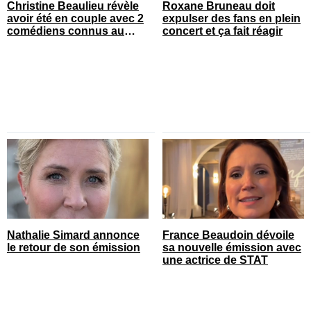
Christine Beaulieu révèle
Roxane Bruneau doit
avoir été en couple avec 2
expulser des fans en plein
comédiens connus au
concert et ça fait réagir
Québec
Nathalie Simard annonce
France Beaudoin dévoile
le retour de son émission
sa nouvelle émission avec
une actrice de STAT