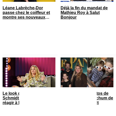
Léane Labrèche-Dor
Déjà la fin du mandat de
passe chez le coiffeur et
Mathieu Roy à Salut
montre ses nouveaux
Bonjour
cheveux
Le look de Geneviève
Découvrez 11 photos de
Schmidt de STAT fait
Pierre le nouveau chum de
réagir à Bonsoir Bonsoir
Geneviève Schmidt