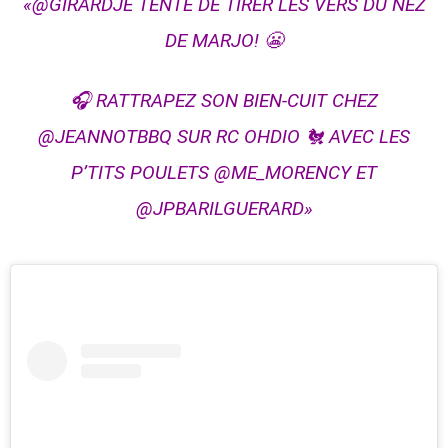
«@GIRARDJE TENTE DE TIRER LES VERS DU NEZ
DE MARJO! 😬
🎧 RATTRAPEZ SON BIEN-CUIT CHEZ
@JEANNOTBBQ SUR RC OHDIO 🐔 AVEC LES
P’TITS POULETS @ME_MORENCY ET
@JPBARILGUERARD»