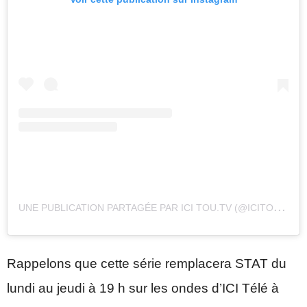
U
NE PUBLICATION PARTAGÉE PAR ICI TOU.TV (@ICITOUTV)
Rappelons que cette série remplacera STAT du
lundi au jeudi à 19 h sur les ondes d’ICI Télé à