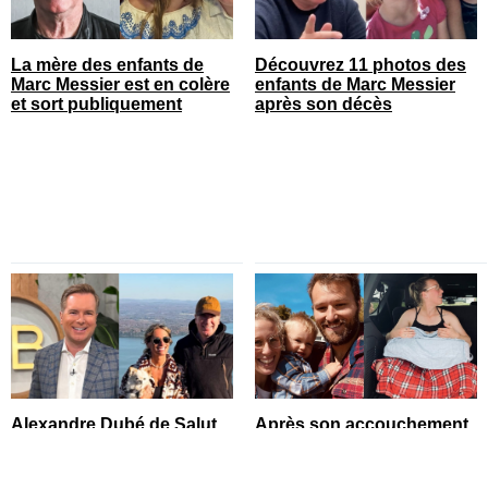
La mère des enfants de
Découvrez 11 photos des
Marc Messier est en colère
enfants de Marc Messier
et sort publiquement
après son décès
Alexandre Dubé de Salut
Après son accouchement,
Bonjour fait une précision
Marianne St-Gelais publie
sur son futur mariage avec
toutes les photos de ses
sa blonde
vacances en famille