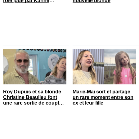
rôle joué par Karine
nouvelle blonde
Gonthier-Hyndman dans la
série
Roy Dupuis et sa blonde
Marie-Mai sort et partage
Christine Beaulieu font
un rare moment entre son
une rare sortie de couple
ex et leur fille
sur le tapis rouge