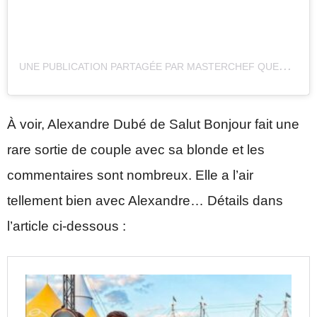
U
NE PUBLICATION PARTAGÉE PAR MASTERCHEF QUEBEC (@MASTERCHEF_QC)
À voir, Alexandre Dubé de Salut Bonjour fait une
rare sortie de couple avec sa blonde et les
commentaires sont nombreux. Elle a l’air
tellement bien avec Alexandre… Détails dans
l’article ci-dessous :