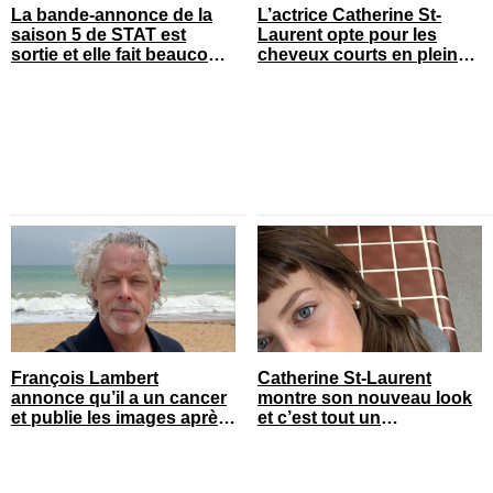
La bande-annonce de la
L’actrice Catherine St-
saison 5 de STAT est
Laurent opte pour les
sortie et elle fait beaucoup
cheveux courts en pleine
réagir
saison estivale
François Lambert
Catherine St-Laurent
annonce qu’il a un cancer
montre son nouveau look
et publie les images après
et c’est tout un
son opération
changement