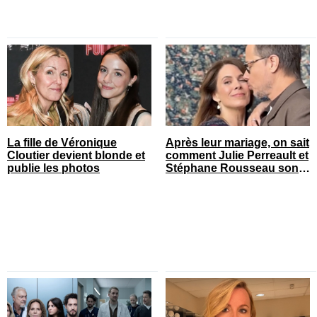
La fille de Véronique
Après leur mariage, on sait
Cloutier devient blonde et
comment Julie Perreault et
publie les photos
Stéphane Rousseau sont
tombés amoureux