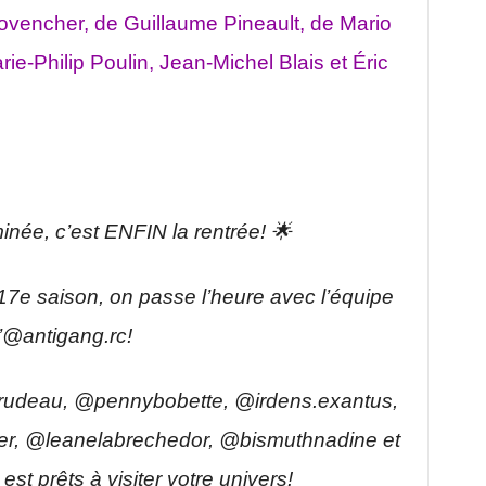
Provencher, de Guillaume Pineault, de Mario
ie-Philip Poulin, Jean-Michel Blais et Éric
minée, c’est ENFIN la rentrée! 🌟
17e saison, on passe l’heure avec l’équipe
’@antigang.rc!
e Trudeau, @pennybobette, @irdens.exantus,
ier, @leanelabrechedor, @bismuthnadine et
t prêts à visiter votre univers!