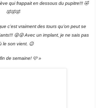
ève qui frappait en dessous du pupitre!!! 🤣
🤣🤣🤣
 que c’est vraiment des tours qu’on peut se
ants!!! 😜😜 Avec un implant, je ne sais pas
ù le son vient. 😉
fin de semaine! 🩷 »