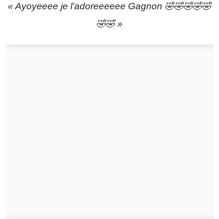
« Ayoyeeee je l’adoreeeeee Gagnon 🤣🤣🤣🤣🤣
🤣🤣 »