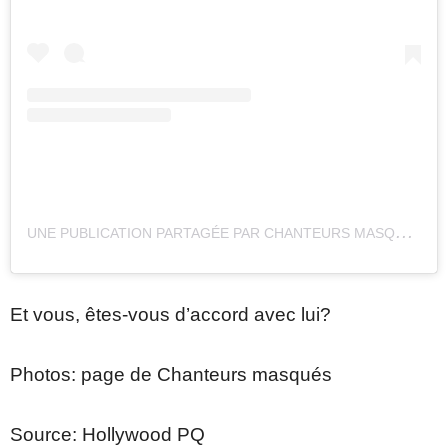
U
NE PUBLICATION PARTAGÉE PAR CHANTEURS MASQUÉS (@CHANTEURSMASQUESTVA)
Et vous, êtes-vous d’accord avec lui?
Photos: page de Chanteurs masqués
Source: Hollywood PQ