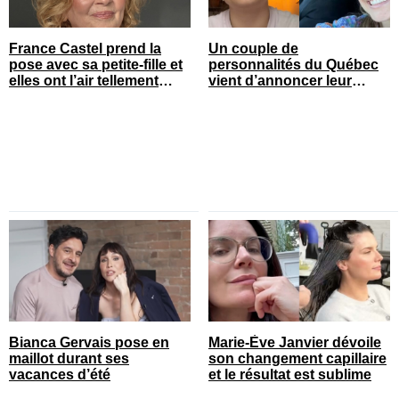
France Castel prend la
Un couple de
pose avec sa petite-fille et
personnalités du Québec
elles ont l’air tellement
vient d’annoncer leur
heureuses
rupture après 7 ans
Bianca Gervais pose en
Marie-Ève Janvier dévoile
maillot durant ses
son changement capillaire
vacances d’été
et le résultat est sublime