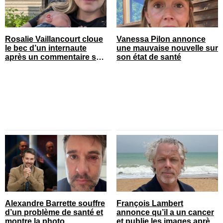
Rosalie Vaillancourt cloue
Vanessa Pilon annonce
le bec d’un internaute
une mauvaise nouvelle sur
après un commentaire sur
son état de santé
son corps
Alexandre Barrette souffre
François Lambert
d’un problème de santé et
annonce qu’il a un cancer
montre la photo
et publie les images après