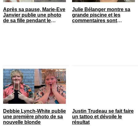
Après sa pause, Marie-Eve
Julie Bélanger montre sa
Janvier publie une photo
grande piscine et les
de sa fille pendant le
commentaires sont
spectacle et c’est quelque
nombreux
chose
Debbie Lynch-White publie
Justin Trudeau se fait faire
une première photo de sa
un tattoo et dévoile le
nouvelle blonde
résultat