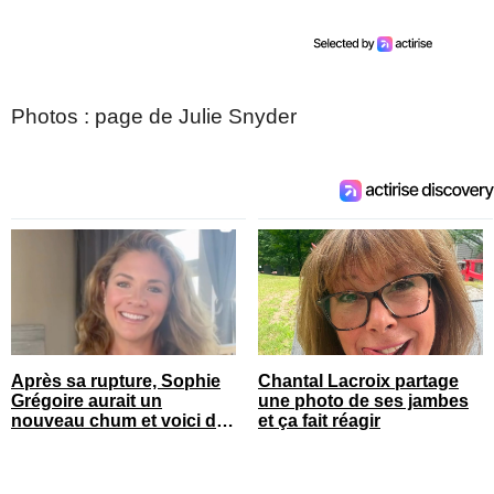
Photos : page de Julie Snyder
Après sa rupture, Sophie
Chantal Lacroix partage
Grégoire aurait un
une photo de ses jambes
nouveau chum et voici de
et ça fait réagir
qui il s’agit