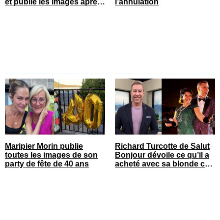
et publie les images après
l’annulation
son opération
Maripier Morin publie
Richard Turcotte de Salut
toutes les images de son
Bonjour dévoile ce qu’il a
party de fête de 40 ans
acheté avec sa blonde cet
été