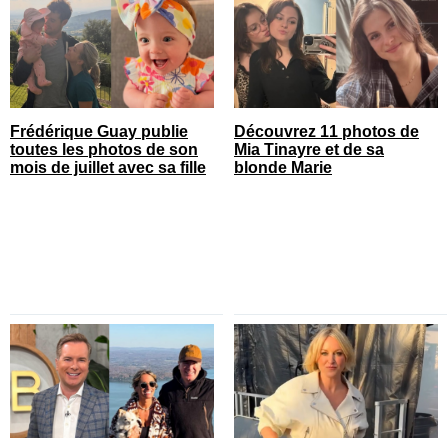
Frédérique Guay publie
Découvrez 11 photos de
toutes les photos de son
Mia Tinayre et de sa
mois de juillet avec sa fille
blonde Marie