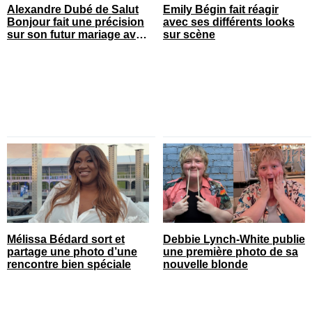
Alexandre Dubé de Salut
Emily Bégin fait réagir
Bonjour fait une précision
avec ses différents looks
sur son futur mariage avec
sur scène
sa blonde
Mélissa Bédard sort et
Debbie Lynch-White publie
partage une photo d’une
une première photo de sa
rencontre bien spéciale
nouvelle blonde