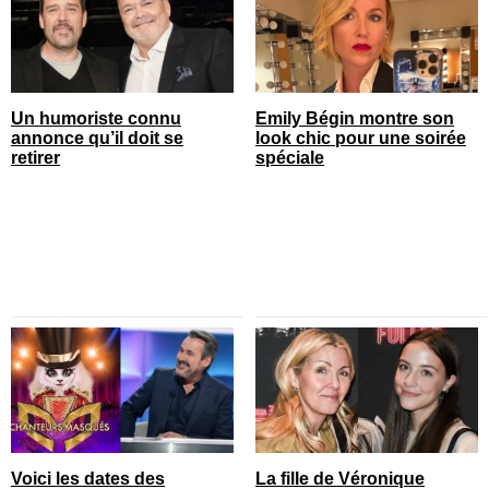
Un humoriste connu
Emily Bégin montre son
annonce qu’il doit se
look chic pour une soirée
retirer
spéciale
Voici les dates des
La fille de Véronique