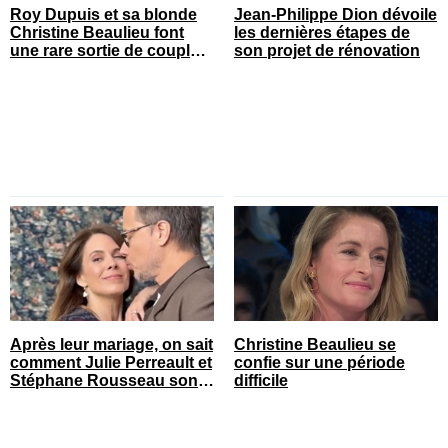
Roy Dupuis et sa blonde
Jean-Philippe Dion dévoile
Christine Beaulieu font
les dernières étapes de
une rare sortie de couple
son projet de rénovation
sur le tapis rouge
Après leur mariage, on sait
Christine Beaulieu se
comment Julie Perreault et
confie sur une période
Stéphane Rousseau sont
difficile
tombés amoureux