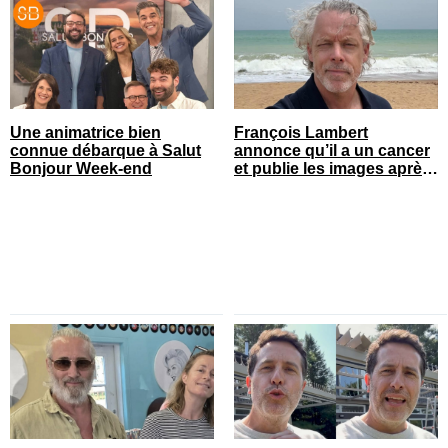
Une animatrice bien
François Lambert
connue débarque à Salut
annonce qu’il a un cancer
Bonjour Week-end
et publie les images après
son opération