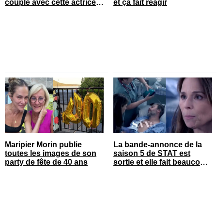
couple avec cette actrice
et ça fait réagir
connue du Québec
Maripier Morin publie
La bande-annonce de la
toutes les images de son
saison 5 de STAT est
party de fête de 40 ans
sortie et elle fait beaucoup
réagir