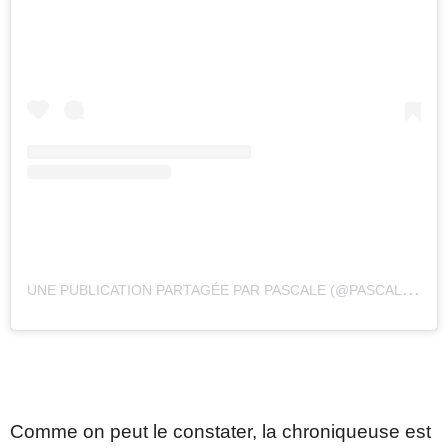
U
NE PUBLICATION PARTAGÉE PAR PASCALE (@PASCALEROBITAILLE)
Comme on peut le constater, la chroniqueuse est