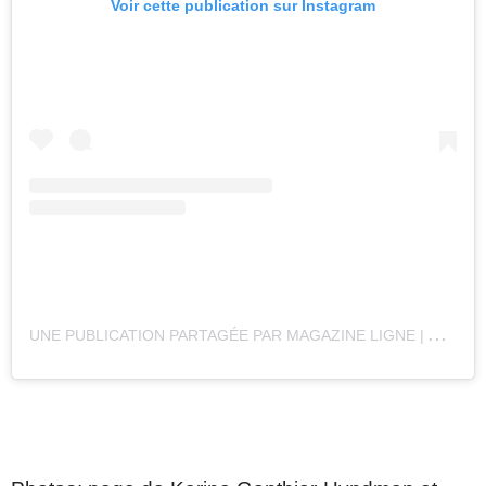
Voir cette publication sur Instagram
U
NE PUBLICATION PARTAGÉE PAR MAGAZINE LIGNE | ARCHITECTURE + DESIGN + ART (@MAGAZINELIGNE)