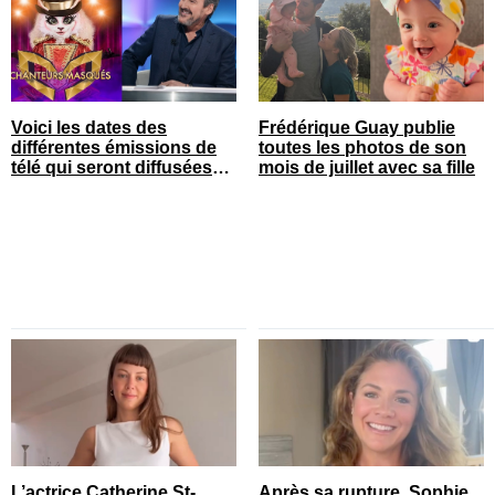
Voici les dates des
Frédérique Guay publie
différentes émissions de
toutes les photos de son
télé qui seront diffusées
mois de juillet avec sa fille
bientôt
L’actrice Catherine St-
Après sa rupture, Sophie