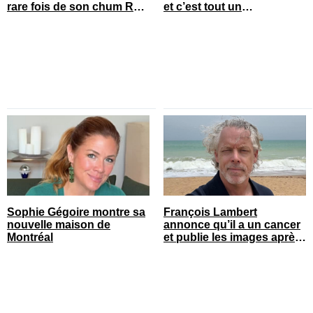
rare fois de son chum Roy
et c’est tout un
Dupuis
changement
Sophie Gégoire montre sa
François Lambert
nouvelle maison de
annonce qu’il a un cancer
Montréal
et publie les images après
son opération