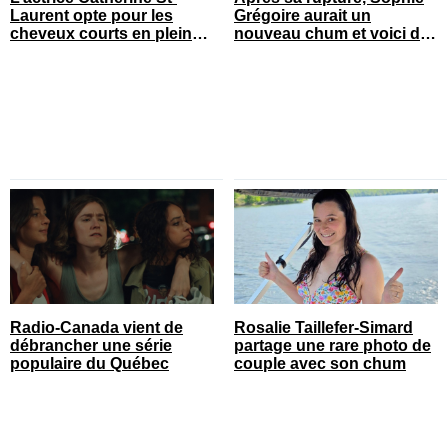
Laurent opte pour les
Grégoire aurait un
cheveux courts en pleine
nouveau chum et voici de
saison estivale
qui il s’agit
Radio-Canada vient de
Rosalie Taillefer-Simard
débrancher une série
partage une rare photo de
populaire du Québec
couple avec son chum