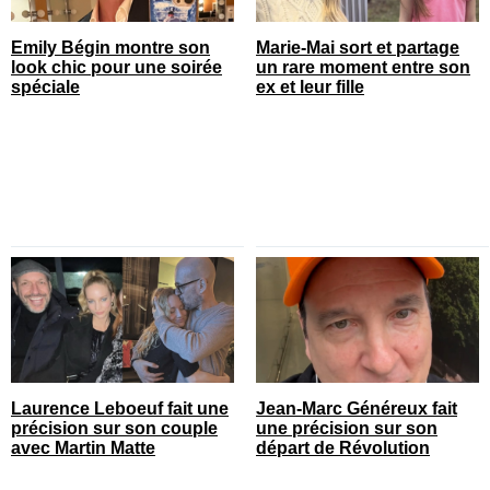
Emily Bégin montre son
Marie-Mai sort et partage
look chic pour une soirée
un rare moment entre son
spéciale
ex et leur fille
Laurence Leboeuf fait une
Jean-Marc Généreux fait
précision sur son couple
une précision sur son
avec Martin Matte
départ de Révolution