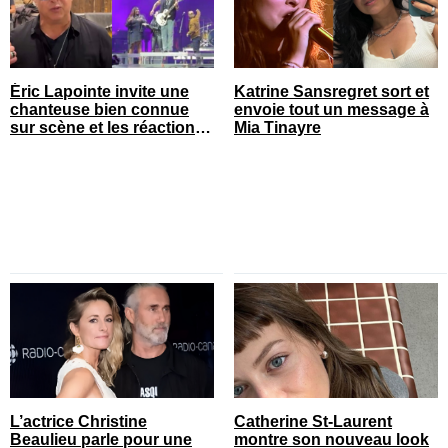
Éric Lapointe invite une
Katrine Sansregret sort et
chanteuse bien connue
envoie tout un message à
sur scène et les réactions
Mia Tinayre
sont nombreuses
L’actrice Christine
Catherine St-Laurent
Beaulieu parle pour une
montre son nouveau look