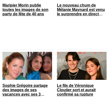
Maripier Morin publie
Le nouveau chum de
toutes les images de son
Mélanie Maynard est venu
party de fête de 40 ans
le surprendre en direct
pour ses 50 ans
Sophie Grégoire partage
Le fils de Véronique
des images de ses
Cloutier sort et aurait
vacances avec ses 3
confirmé sa rupture
enfants