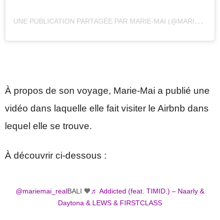
U
NE PUBLICATION PARTAGÉE PAR MARIE-MAI (@MARIEMAIREAL)
À propos de son voyage, Marie-Mai a publié une
vidéo dans laquelle elle fait visiter le Airbnb dans
lequel elle se trouve.
À découvrir ci-dessous :
@mariemai_real
BALI 🧡
♬ Addicted (feat. TIMID.) – Naarly &
Daytona & LEWS & FIRSTCLASS