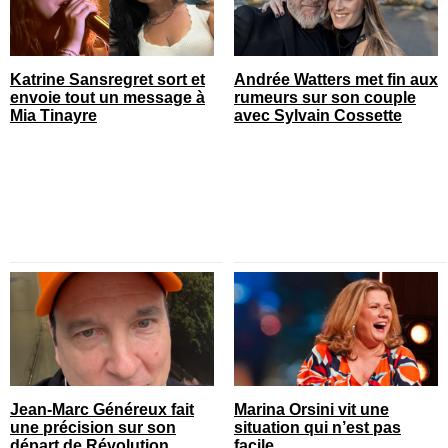
Katrine Sansregret sort et
Andrée Watters met fin aux
envoie tout un message à
rumeurs sur son couple
Mia Tinayre
avec Sylvain Cossette
Jean-Marc Généreux fait
Marina Orsini vit une
une précision sur son
situation qui n’est pas
départ de Révolution
facile