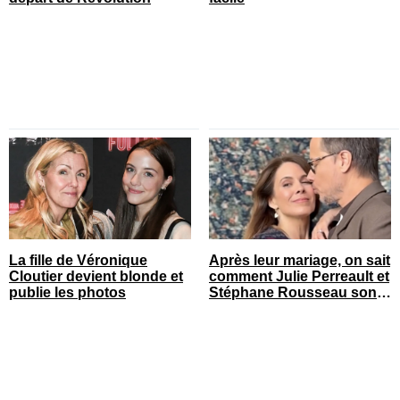
La fille de Véronique
Après leur mariage, on sait
Cloutier devient blonde et
comment Julie Perreault et
publie les photos
Stéphane Rousseau sont
tombés amoureux