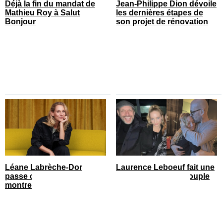
Déjà la fin du mandat de
Jean-Philippe Dion dévoile
Mathieu Roy à Salut
les dernières étapes de
Bonjour
son projet de rénovation
Léane Labrèche-Dor
Laurence Leboeuf fait une
passe chez le coiffeur et
précision sur son couple
montre ses nouveaux
avec Martin Matte
cheveux