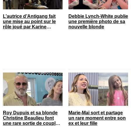
L’autrice d’Antigang fait
Debbie Lynch-White publie
une mise au point sur le
une première photo de sa
rôle joué par Karine
nouvelle blonde
Gonthier-Hyndman dans la
série
Roy Dupuis et sa blonde
Marie-Mai sort et partage
Christine Beaulieu font
un rare moment entre son
une rare sortie de couple
ex et leur fille
sur le tapis rouge