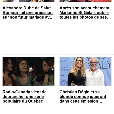
Alexandre Dubé de Salut
Après son accouchement,
Bonjour fait une précision
Marianne St-Gelais publie
sur son futur mariage avec
toutes les photos de ses
sa blonde
vacances en famille
Radio-Canada vient de
Christian Bégin et sa
débrancher une série
blonde connue joueront
populaire du Québec
dans cette émission
populaire