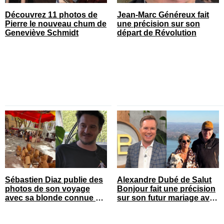
Découvrez 11 photos de
Jean-Marc Généreux fait
Pierre le nouveau chum de
une précision sur son
Geneviève Schmidt
départ de Révolution
Sébastien Diaz publie des
Alexandre Dubé de Salut
photos de son voyage
Bonjour fait une précision
avec sa blonde connue en
sur son futur mariage avec
France
sa blonde