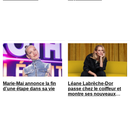
Marie-Mai annonce la fin
Léane Labrèche-Dor
d’une étape dans sa vie
passe chez le coiffeur et
montre ses nouveaux
cheveux