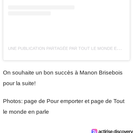
U
NE PUBLICATION PARTAGÉE PAR TOUT LE MONDE EN PARLE (@OFF_TLMEP)
On souhaite un bon succès à Manon Brisebois
pour la suite!
Photos: page de Pour emporter et page de Tout
le monde en parle