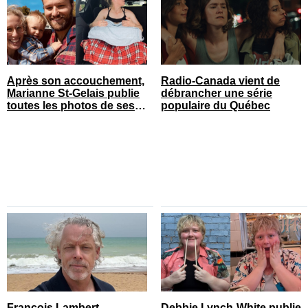
Après son accouchement,
Radio-Canada vient de
Marianne St-Gelais publie
débrancher une série
toutes les photos de ses
populaire du Québec
vacances en famille
François Lambert
Debbie Lynch-White publie