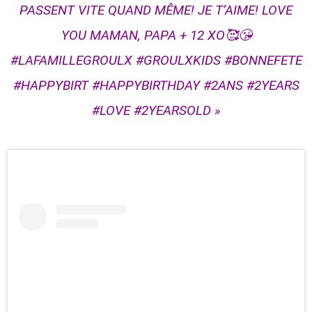
PASSENT VITE QUAND MÊME! JE T’AIME! LOVE
YOU MAMAN, PAPA + 12 XO🥰😘
#LAFAMILLEGROULX #GROULXKIDS #BONNEFETE
#HAPPYBIRT #HAPPYBIRTHDAY #2ANS #2YEARS
#LOVE #2YEARSOLD »