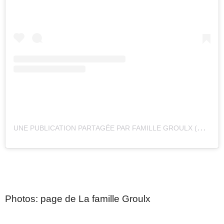
U
NE PUBLICATION PARTAGÉE PAR FAMILLE GROULX (@LAFAMILLEGROULX)
Photos: page de La famille Groulx