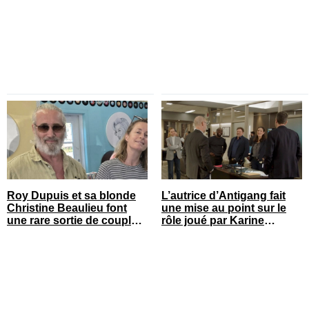
réagir
Roy Dupuis et sa blonde
L’autrice d’Antigang fait
Christine Beaulieu font
une mise au point sur le
une rare sortie de couple
rôle joué par Karine
sur le tapis rouge
Gonthier-Hyndman dans la
série