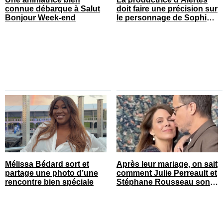
connue débarque à Salut
doit faire une précision sur
Bonjour Week-end
le personnage de Sophie
Prégent
Mélissa Bédard sort et
Après leur mariage, on sait
partage une photo d’une
comment Julie Perreault et
rencontre bien spéciale
Stéphane Rousseau sont
tombés amoureux