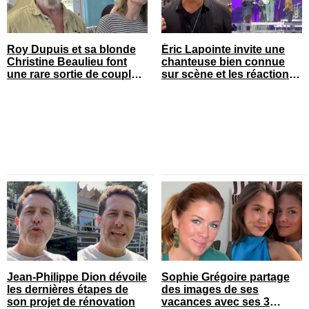
Roy Dupuis et sa blonde
Éric Lapointe invite une
Christine Beaulieu font
chanteuse bien connue
une rare sortie de couple
sur scène et les réactions
sur le tapis rouge
sont nombreuses
Jean-Philippe Dion dévoile
Sophie Grégoire partage
les dernières étapes de
des images de ses
son projet de rénovation
vacances avec ses 3