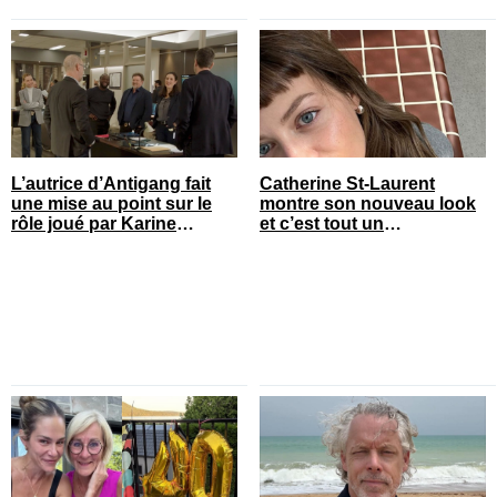
L’autrice d’Antigang fait
Catherine St-Laurent
une mise au point sur le
montre son nouveau look
rôle joué par Karine
et c’est tout un
Gonthier-Hyndman dans la
changement
série