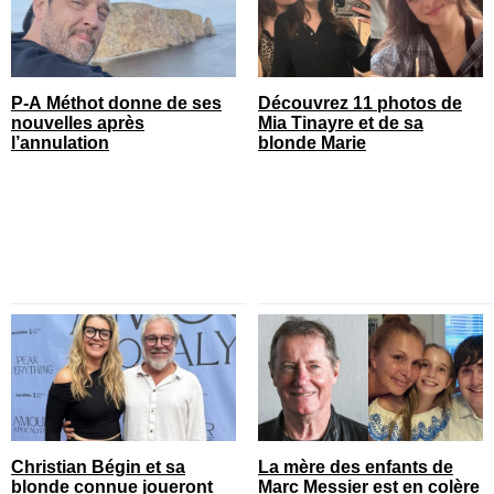
P-A Méthot donne de ses
Découvrez 11 photos de
nouvelles après
Mia Tinayre et de sa
l’annulation
blonde Marie
Christian Bégin et sa
La mère des enfants de
blonde connue joueront
Marc Messier est en colère