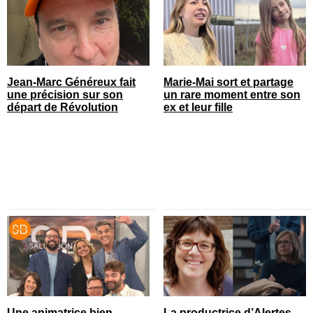
Jean-Marc Généreux fait
Marie-Mai sort et partage
une précision sur son
un rare moment entre son
départ de Révolution
ex et leur fille
Une animatrice bien
La productrice d’Alertes