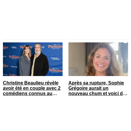
enfants
Christine Beaulieu révèle
Après sa rupture, Sophie
avoir été en couple avec 2
Grégoire aurait un
comédiens connus au
nouveau chum et voici de
Québec
qui il s’agit