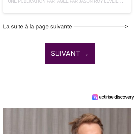
U
NE PUBLICATION PARTAGÉE PAR JASON ROY LÉVEILLÉE (@JASONROYLEVEILLEE)
La suite à la page suivante —————————>