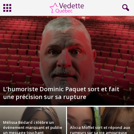
L’humoriste Dominic Paquet sort et fait
une précision sur sa rupture
Mélissa Bédard célèbre un
événement marquant et publie
Alicia Moffet sort et répond aux
un message touchant
rumeurs sur sa vie amoureuse