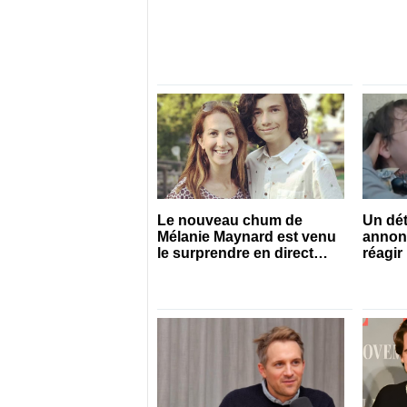
Le nouveau chum de
Un dét
Mélanie Maynard est venu
annon
le surprendre en direct
réagir
pour ses 50 ans