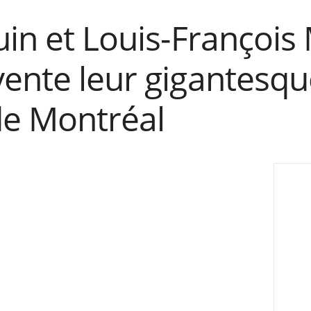
uin et Louis-François
vente leur gigantesq
de Montréal