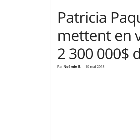
Patricia Paq
mettent en 
2 300 000$ 
Par
Noémie B.
-
10 mai 2018