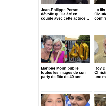
Jean-Philippe Perras
Le fil
dévoile qu’il a été en
Cloutie
couple avec cette actrice
confir
connue du Québec
Maripier Morin publie
Roy Du
toutes les images de son
Christ
party de fête de 40 ans
une ra
sur le