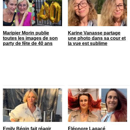
Maripier Morin publie
Karine Vanasse partage
toutes les images de son
une photo dans sa cour et
party de fête de 40 ans
la vue est sublime
Emily Bégin fait réagir
Éléonore Lagacé