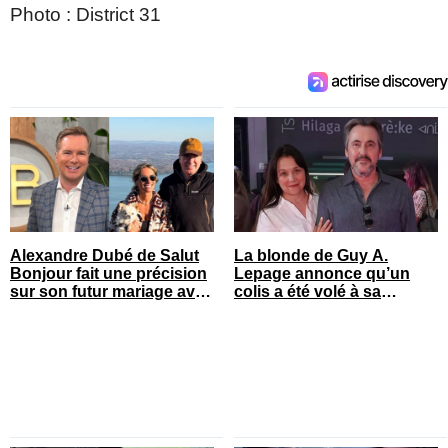
Photo : District 31
Alexandre Dubé de Salut
La blonde de Guy A.
Bonjour fait une précision
Lepage annonce qu’un
sur son futur mariage avec
colis a été volé à sa
sa blonde
maison