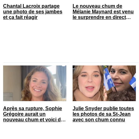
Chantal Lacroix partage
Le nouveau chum de
une photo de ses jambes
Mélanie Maynard est venu
et ça fait réagir
le surprendre en direct
pour ses 50 ans
Après sa rupture, Sophie
Julie Snyder publie toutes
Grégoire aurait un
les photos de sa St-Jean
nouveau chum et voici de
avec son chum connu
qui il s’agit