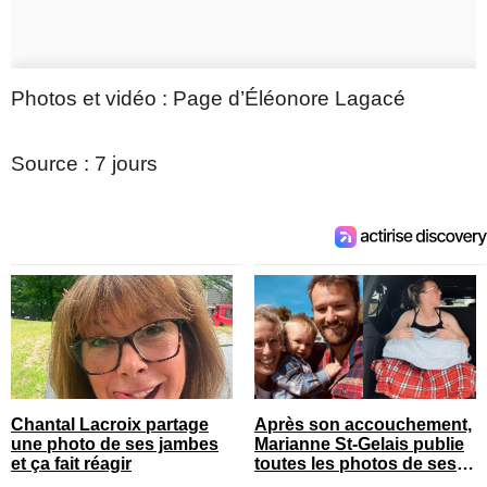
Photos et vidéo : Page d’Éléonore Lagacé
Source : 7 jours
Chantal Lacroix partage
Après son accouchement,
une photo de ses jambes
Marianne St-Gelais publie
et ça fait réagir
toutes les photos de ses
vacances en famille