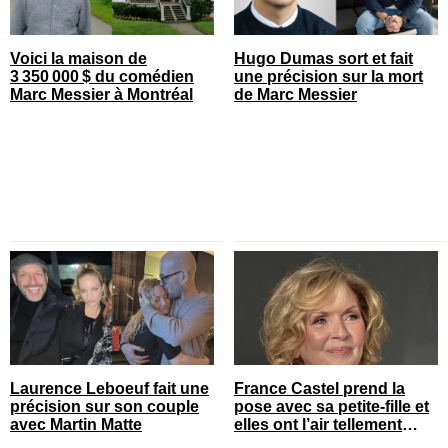
Voici la maison de
Hugo Dumas sort et fait
3 350 000 $ du comédien
une précision sur la mort
Marc Messier à Montréal
de Marc Messier
Laurence Leboeuf fait une
France Castel prend la
précision sur son couple
pose avec sa petite-fille et
avec Martin Matte
elles ont l’air tellement
heureuses