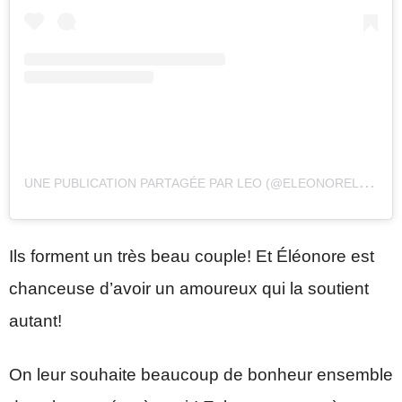
U
NE PUBLICATION PARTAGÉE PAR LEO (@ELEONORELAGACE)
Ils forment un très beau couple! Et Éléonore est
chanceuse d’avoir un amoureux qui la soutient
autant!
On leur souhaite beaucoup de bonheur ensemble