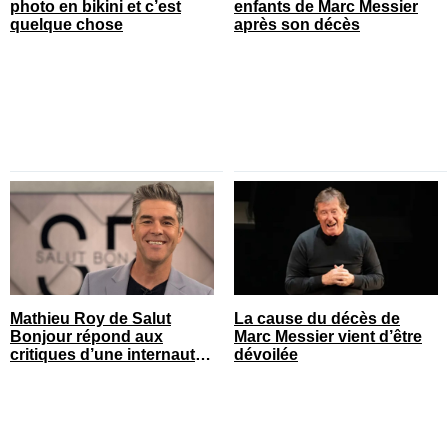
photo en bikini et c’est
enfants de Marc Messier
quelque chose
après son décès
Mathieu Roy de Salut
La cause du décès de
Bonjour répond aux
Marc Messier vient d’être
critiques d’une internaute
dévoilée
et ça fait réagir