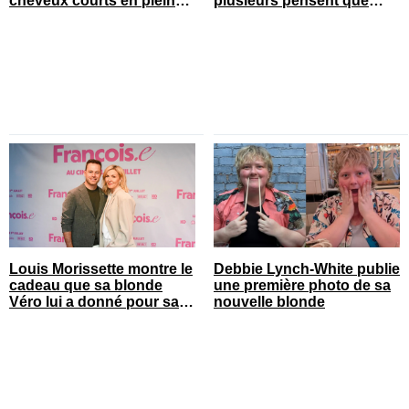
cheveux courts en pleine
plusieurs pensent que
saison estivale
c’est son chum
Louis Morissette montre le
Debbie Lynch-White publie
cadeau que sa blonde
une première photo de sa
Véro lui a donné pour sa
nouvelle blonde
fête