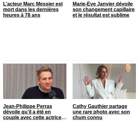
L’acteur Marc Messier est
Marie-Ève Janvier dévoile
mort dans les dernières
son changement capillaire
heures à 78 ans
et le résultat est sublime
Jean-Philippe Perras
Cathy Gauthier partage
dévoile qu’il a été en
une rare photo avec son
couple avec cette actrice
chum connu
connue du Québec