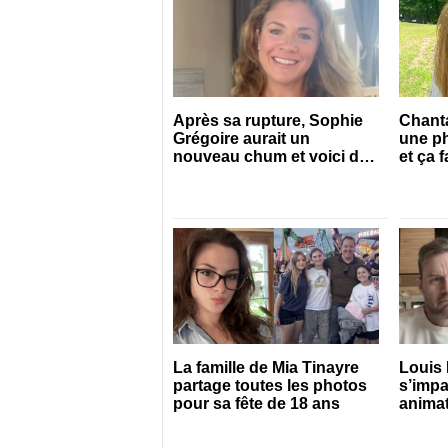
Après sa rupture, Sophie
Chanta
Grégoire aurait un
une p
nouveau chum et voici de
et ça f
qui il s’agit
La famille de Mia Tinayre
Louis 
partage toutes les photos
s’impa
pour sa fête de 18 ans
animat
tendu