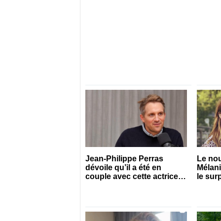
Jean-Philippe Perras
Le no
dévoile qu’il a été en
Mélan
couple avec cette actrice
le sur
connue du Québec
pour s