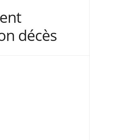
ent
on décès