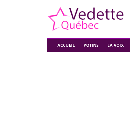
V
e
d
e
t
t
e
ACCUEIL
POTINS
LA VOIX
Q
u
é
b
e
c