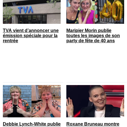
TVA vient d’annoncer une
Maripier Morin publie
émission spéciale pour la
toutes les images de son
rentrée
party de fête de 40 ans
Debbie Lynch-White publie
Roxane Bruneau montre