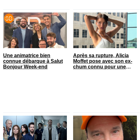
Une animatrice bien
Après sa rupture, Alicia
connue débarque à Salut
Moffet pose avec son ex-
Bonjour Week-end
chum connu pour une
annonce