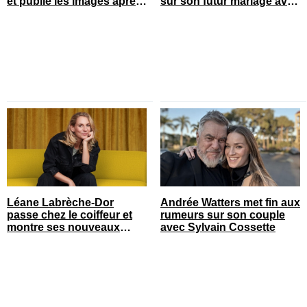
et publie les images après
sur son futur mariage avec
son opération
sa blonde
Léane Labrèche-Dor
Andrée Watters met fin aux
passe chez le coiffeur et
rumeurs sur son couple
montre ses nouveaux
avec Sylvain Cossette
cheveux