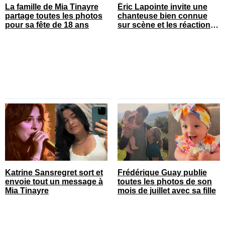
La famille de Mia Tinayre
Éric Lapointe invite une
partage toutes les photos
chanteuse bien connue
pour sa fête de 18 ans
sur scène et les réactions
sont nombreuses
Katrine Sansregret sort et
Frédérique Guay publie
envoie tout un message à
toutes les photos de son
Mia Tinayre
mois de juillet avec sa fille