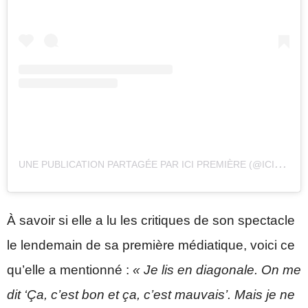
U
NE PUBLICATION PARTAGÉE PAR ICI PREMIÈRE (@ICIRCPREMIERE)
À savoir si elle a lu les critiques de son spectacle
le lendemain de sa première médiatique, voici ce
qu’elle a mentionné :
« Je lis en diagonale. On me
dit ‘Ça, c’est bon et ça, c’est mauvais’. Mais je ne