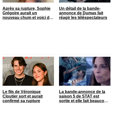
Après sa rupture, Sophie
Un détail de la bande-
Grégoire aurait un
annonce de Dumas fait
nouveau chum et voici de
réagir les téléspectateurs
qui il s’agit
Le fils de Véronique
La bande-annonce de la
Cloutier sort et aurait
saison 5 de STAT est
confirmé sa rupture
sortie et elle fait beaucoup
réagir