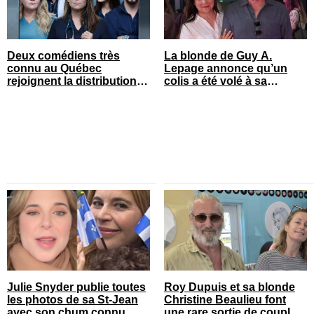
Deux comédiens très
La blonde de Guy A.
connu au Québec
Lepage annonce qu’un
rejoignent la distribution
colis a été volé à sa
de STAT
maison
Julie Snyder publie toutes
Roy Dupuis et sa blonde
les photos de sa St-Jean
Christine Beaulieu font
avec son chum connu
une rare sortie de couple