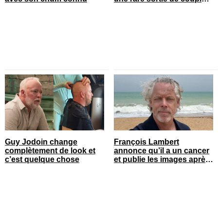
sur le tapis rouge
Guy Jodoin change
François Lambert
complètement de look et
annonce qu’il a un cancer
c’est quelque chose
et publie les images après
son opération