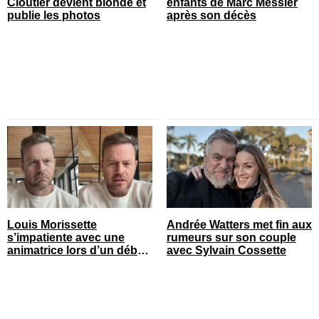
Cloutier devient blonde et
enfants de Marc Messier
publie les photos
après son décès
Louis Morissette
Andrée Watters met fin aux
s’impatiente avec une
rumeurs sur son couple
animatrice lors d’un débat
avec Sylvain Cossette
tendu