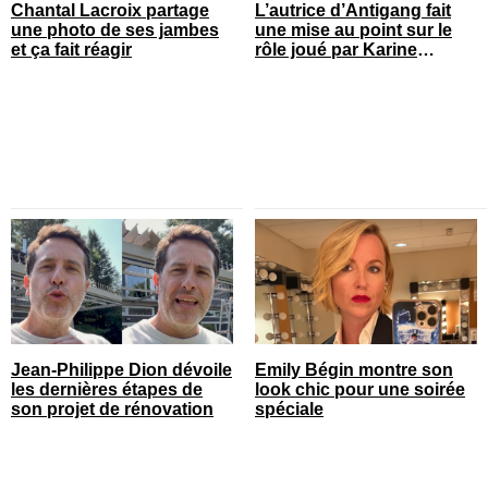
Chantal Lacroix partage
L’autrice d’Antigang fait
une photo de ses jambes
une mise au point sur le
et ça fait réagir
rôle joué par Karine
Gonthier-Hyndman dans la
série
Jean-Philippe Dion dévoile
Emily Bégin montre son
les dernières étapes de
look chic pour une soirée
son projet de rénovation
spéciale