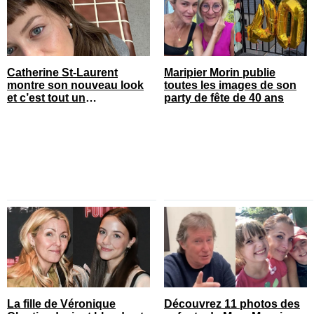
Catherine St-Laurent
Maripier Morin publie
montre son nouveau look
toutes les images de son
et c’est tout un
party de fête de 40 ans
changement
La fille de Véronique
Découvrez 11 photos des