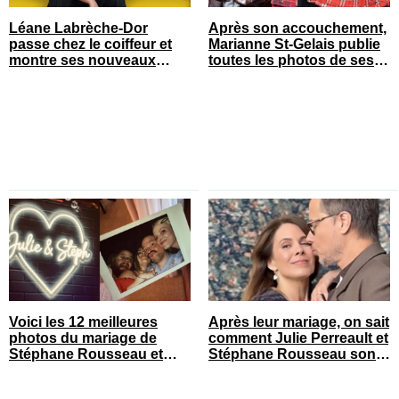
Léane Labrèche-Dor
Après son accouchement,
passe chez le coiffeur et
Marianne St-Gelais publie
montre ses nouveaux
toutes les photos de ses
cheveux
vacances en famille
Voici les 12 meilleures
Après leur mariage, on sait
photos du mariage de
comment Julie Perreault et
Stéphane Rousseau et
Stéphane Rousseau sont
Julie Perreault
tombés amoureux