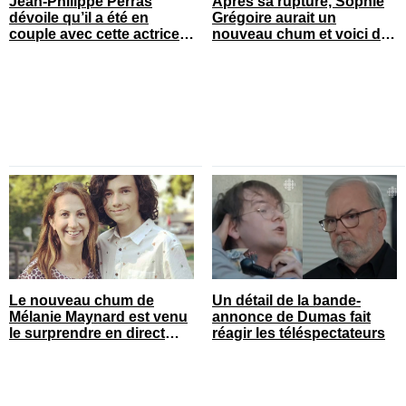
Jean-Philippe Perras
Après sa rupture, Sophie
dévoile qu’il a été en
Grégoire aurait un
couple avec cette actrice
nouveau chum et voici de
connue du Québec
qui il s’agit
Le nouveau chum de
Un détail de la bande-
Mélanie Maynard est venu
annonce de Dumas fait
le surprendre en direct
réagir les téléspectateurs
pour ses 50 ans